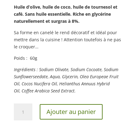
Huile d’olive, huile de coco, huile de tournesol et
café.
Sans huile essentielle.
Riche en glycérine
naturellement et surgras à 8%.
Sa forme en canelé le rend décoratif et idéal pour
mettre dans la cuisine ! Attention toutefois à ne pas
le croquer…
Poids : 60g
Ingrédients : Sodium Olivate, Sodium Cocoate, Sodium
Sunflowerseedate, Aqua, Glycerin, Olea Europeae Fruit
Oil, Cocos Nucifera Oil, Helianthus Annuus Hybrid
Oil,
Coffee Arabica Seed Extract.
quantité
Ajouter au panier
de
Savon
Kawa