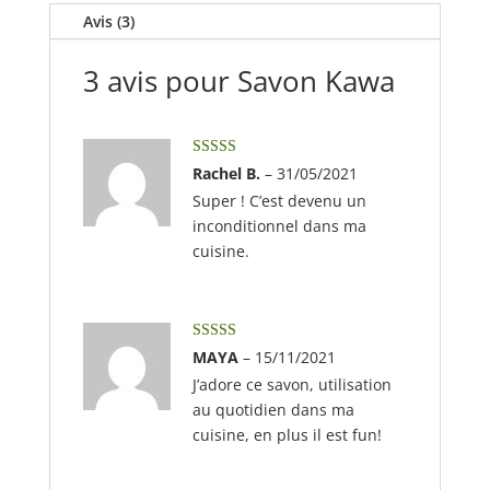
Avis (3)
3 avis pour
Savon Kawa
Note
5
sur 5
Rachel B.
–
31/05/2021
Super ! C’est devenu un
inconditionnel dans ma
cuisine.
Note
5
sur 5
MAYA
–
15/11/2021
J’adore ce savon, utilisation
au quotidien dans ma
cuisine, en plus il est fun!