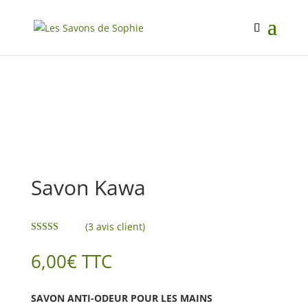
Savon Kawa
(
3
avis client)
Noté
5.00
sur 5 basé
6,00
€
TTC
sur
notations
client
SAVON ANTI-ODEUR POUR LES MAINS