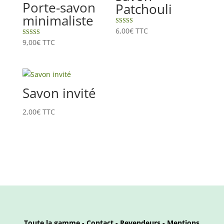
Porte-savon
Patchouli
minimaliste
Note
6,00
€
TTC
5.00
Note
9,00
€
TTC
sur 5
5.00
sur 5
Savon invité
2,00
€
TTC
Toute la gamme
-
Contact
-
Revendeurs
-
Mentions